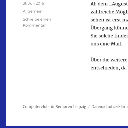
Veröffentlicht
31. Juli 2016
Ab dem 1.August 
am
Kategorien
Allgemein
zahlreiche Mögli
Schreibe einen
sehen ist erst m
zu
Kommentar
Übergang können
Wir
Sie solche finde
haben
umgebaut!
uns eine Mail.
Über die weitere
entschieden, da
Computerclub für Senioren Leipzig
Datenschutzerklär