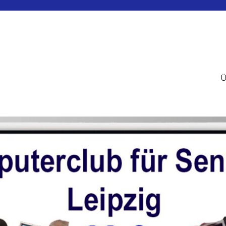
en Leipzig
Ü