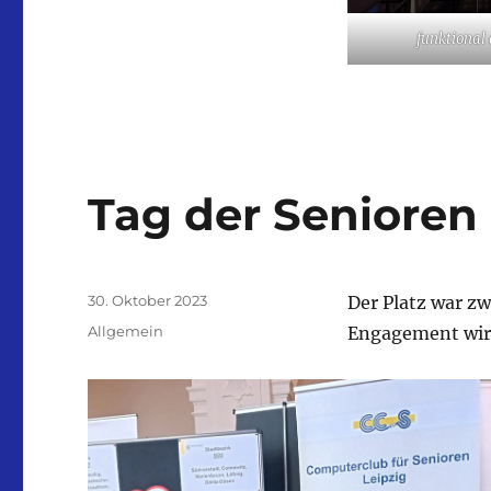
funktional 
Tag der Senioren 
Veröffentlicht
30. Oktober 2023
Der Platz war z
am
Kategorien
Allgemein
Engagement wirk